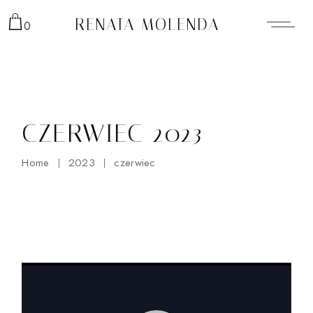
Skip
to
RENATA MOLENDA
0
the
content
CZERWIEC 2023
Home
2023
czerwiec
Odtwarzacz
video