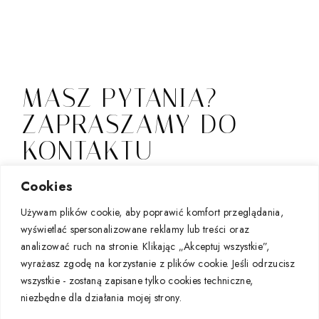
MASZ PYTANIA?
ZAPRASZAMY DO
KONTAKTU
Jeśli zainteresowała Cię nasza oferta i chcesz podjąć
Cookies
współpracę, zapraszamy do kontaktu mailowego lub
Używam plików cookie, aby poprawić komfort przeglądania,
za pośrednictwem instagrama.
wyświetlać spersonalizowane reklamy lub treści oraz
sklep@renatamolenda.com
&
analizować ruch na stronie. Klikając „Akceptuj wszystkie”,
renata_molenda
wyrażasz zgodę na korzystanie z plików cookie. Jeśli odrzucisz
wszystkie - zostaną zapisane tylko cookies techniczne,
renata.molenda
niezbędne dla działania mojej strony.