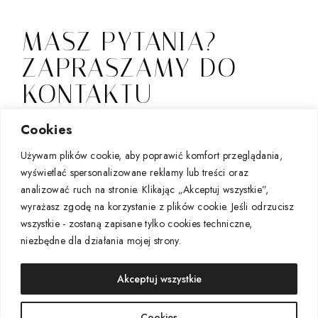
MASZ PYTANIA?
ZAPRASZAMY DO
KONTAKTU
Jeśli zainteresowała Cię nasza oferta i chcesz podjąć
Cookies
współpracę, zapraszamy do kontaktu mailowego lub
Używam plików cookie, aby poprawić komfort przeglądania,
za pośrednictwem instagrama.
wyświetlać spersonalizowane reklamy lub treści oraz
sklep@renatamolenda.com
&
analizować ruch na stronie. Klikając „Akceptuj wszystkie”,
renata_molenda
wyrażasz zgodę na korzystanie z plików cookie. Jeśli odrzucisz
wszystkie - zostaną zapisane tylko cookies techniczne,
renata.molenda
niezbędne dla działania mojej strony.
Akceptuj wszystkie
Cookies