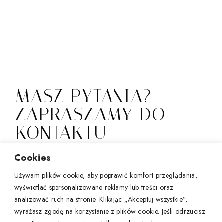
MASZ PYTANIA?
ZAPRASZAMY DO
KONTAKTU
Jeśli zainteresowała Cię nasza oferta i chcesz podjąć
Cookies
współpracę, zapraszamy do kontaktu mailowego lub
Używam plików cookie, aby poprawić komfort przeglądania,
za pośrednictwem instagrama.
wyświetlać spersonalizowane reklamy lub treści oraz
sklep@renatamolenda.com
&
analizować ruch na stronie. Klikając „Akceptuj wszystkie”,
renata_molenda
wyrażasz zgodę na korzystanie z plików cookie. Jeśli odrzucisz