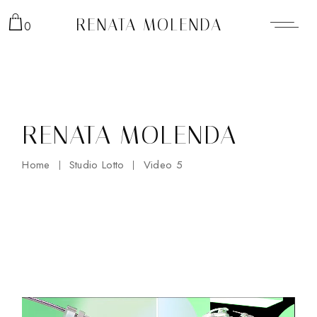
Skip
to
RENATA MOLENDA
0
the
content
RENATA MOLENDA
Home
Studio Lotto
Video 5
Odtwarzacz