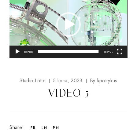
video
00:00
00:56
Studio Lotto
5 lipca, 2023
By
kpotrykus
VIDEO 5
Share:
FB
LN
PN