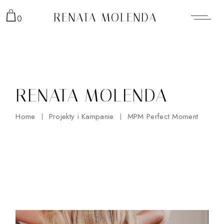
Skip
to
RENATA MOLENDA
0
the
content
RENATA MOLENDA
Home
Projekty i Kampanie
MPM Perfect Moment
Odtwarzacz