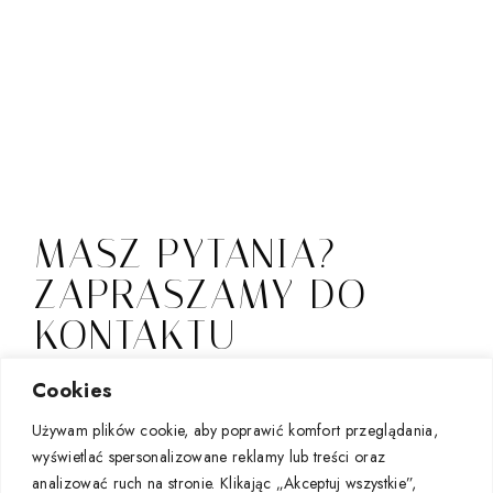
MASZ PYTANIA?
ZAPRASZAMY DO
KONTAKTU
Jeśli zainteresowała Cię nasza oferta i chcesz podjąć
Cookies
współpracę, zapraszamy do kontaktu mailowego lub
Używam plików cookie, aby poprawić komfort przeglądania,
za pośrednictwem instagrama.
wyświetlać spersonalizowane reklamy lub treści oraz
sklep@renatamolenda.com
&
analizować ruch na stronie. Klikając „Akceptuj wszystkie”,